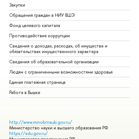
Закупки
П
Обращения граждан в НИУ ВШЭ
А
Фонд целевого капитала
Д
Противодействие коррупции
Ц
Сведения о доходах, расходах, об имуществе и
Б
обязательствах имущественного характера
О
Сведения об образовательной организации
О
Людям с ограниченными возможностями здоровья
Единая платежная страница
Работа в Вышке
http://www.minobrnauki.gov.ru/
Министерство науки и высшего образования РФ
https://edu.gov.ru/
Министерство просвещения РФ