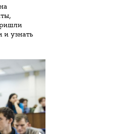
на
ты,
пришли
 и узнать