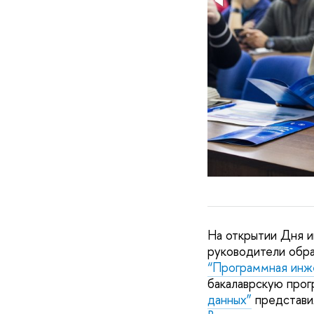
На открытии Дня 
руководители обр
“Программная инж
бакалаврскую про
данных”
представил