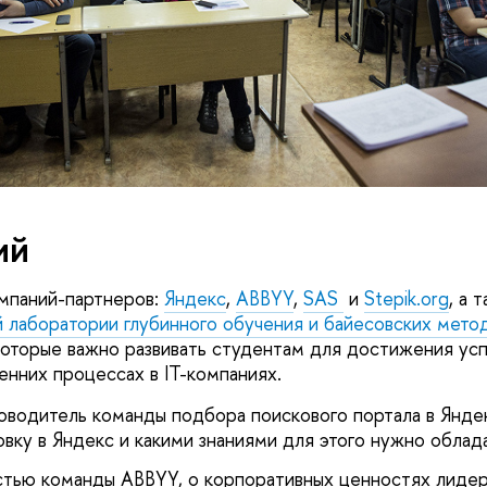
ий
мпаний-партнеров:
Яндекс
,
ABBYY
,
SAS
и
Stepik.org
, а 
аборатории глубинного обучения и байесовских мето
 которые важно развивать студентам для достижения усп
енних процессах в IT-компаниях.
оводитель команды подбора поискового портала в Яндек
вку в Яндекс и какими знаниями для этого нужно облада
астью команды ABBYY, о корпоративных ценностях лидер