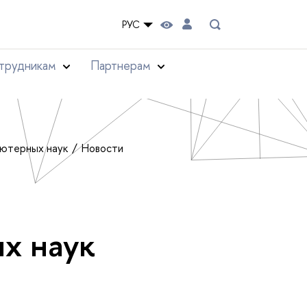
РУС
трудникам
Партнерам
ьютерных наук
Новости
х наук