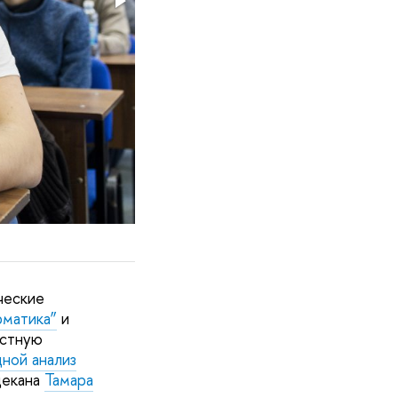
ческие
рматика”
и
естную
ной анализ
декана
Тамара