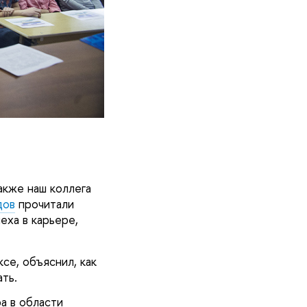
также наш коллега
дов
прочитали
еха в карьере,
се, объяснил, как
ть.
а в области