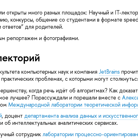
ли открыты много разных площадок: Научный и IT-лектор
ию, конкурсы, общение со студентами в формате speed-
и ответов” для родителей.
м репортажем и фотографиями.
лекторий
ультета компьютерных наук и компания
JetBrains
прочит
и практических проблемах, с которыми могут столкнутьс
ершенству, когда речь идёт об алгоритмах? Как доказат
амое лучшее? Порассуждали и порешали вместе с
Алекс
ком
Международной лаборатории теоретической инфор
й
, доцент
департамента анализа данных и искусственно
и об интеллектуальных аналитических сервисах.
научный сотрудник
лаборатории процессно-ориентирова