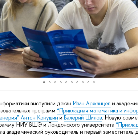
информатики выступили декан
Иван Аржанцев
и академи
азовательных программ
“Прикладная математика и инфо
енерия”
Антон Конушин
и
Валерий Шилов
. Новую совм
грамму НИУ ВШЭ и Лондонского университета
“Приклад
а академический руководитель и первый заместитель 