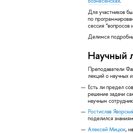
Вознесенская
.
Для участников бы
по программирован
сессия “вопросов 
Делимся подробны
Научный 
Преподаватели Фак
лекций о научных 
Есть ли предел сов
решение задачи с
научным сотрудни
Ростислав Яворски
поделился знаниям
Алексей Мицюк
, 