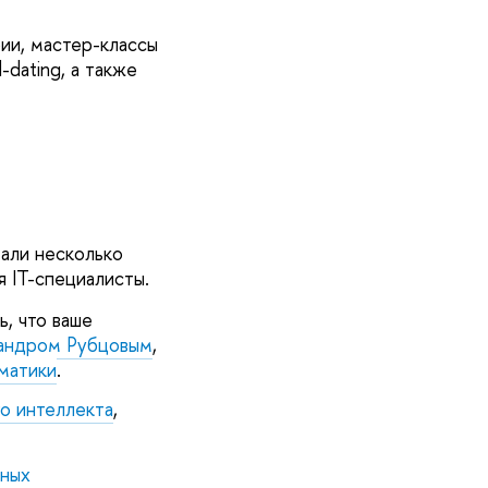
ии, мастер-классы
dating, а также
али несколько
я IT-специалисты.
ь, что ваше
андром Рубцовым
,
матики
.
го интеллекта
,
нных