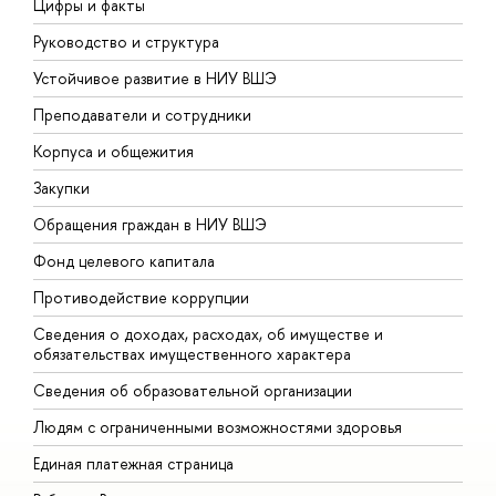
Цифры и факты
Л
Руководство и структура
Д
Устойчивое развитие в НИУ ВШЭ
О
Преподаватели и сотрудники
П
Корпуса и общежития
В
Закупки
П
Обращения граждан в НИУ ВШЭ
А
Фонд целевого капитала
Д
Противодействие коррупции
Ц
Сведения о доходах, расходах, об имуществе и
Б
обязательствах имущественного характера
О
Сведения об образовательной организации
О
Людям с ограниченными возможностями здоровья
Единая платежная страница