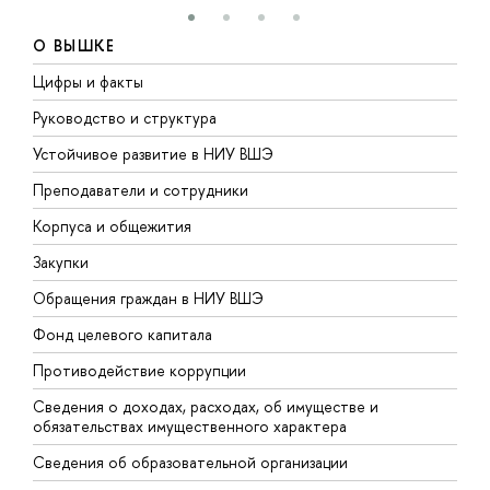
О ВЫШКЕ
Цифры и факты
Л
Руководство и структура
Д
Устойчивое развитие в НИУ ВШЭ
О
Преподаватели и сотрудники
П
Корпуса и общежития
В
Закупки
П
Обращения граждан в НИУ ВШЭ
А
Фонд целевого капитала
Д
Противодействие коррупции
Ц
Сведения о доходах, расходах, об имуществе и
Б
обязательствах имущественного характера
О
Сведения об образовательной организации
О