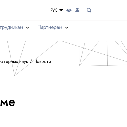
РУС
трудникам
Партнерам
ьютерных наук
Новости
уме