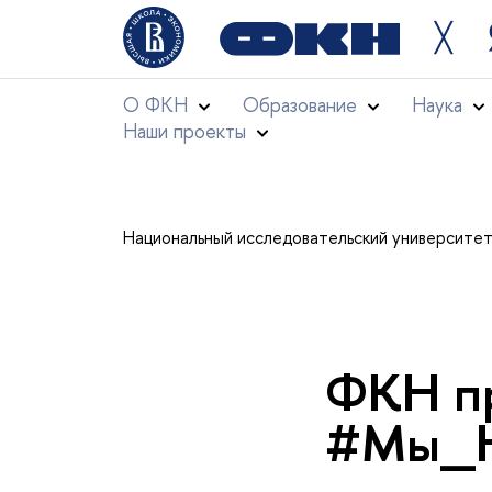
╳
О ФКН
Образование
Наука
Наши проекты
Национальный исследовательский университе
ФКН пр
#Мы_Н