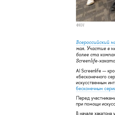
ФКН
Всероссийский 
мая.
Участие в н
более ста компа
Screenlife-хака
AI Screenlife — к
«бесконечного сер
искусственным инт
бесконечным сери
Перед участниками
при помощи искусс
В начале хакатона 