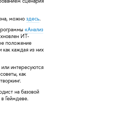
рованием сценария
тона, можно
здесь
.
 программы
«Анализ
охновлен ИТ-
ное положение
 как каждая из них
T или интересуются
советы, как
творкинг.
тодист на базовой
в Геймдеве.