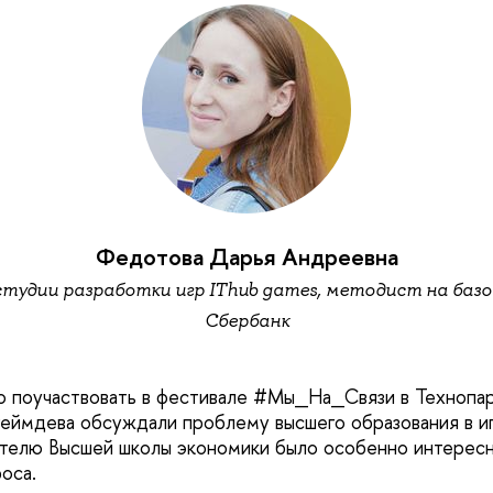
Федотова Дарья Андреевна
 студии разработки игр IThub games, методист на баз
Сбербанк
о поучаствовать в фестивале #Мы_На_Связи в Технопар
геймдева обсуждали проблему высшего образования в и
телю Высшей школы экономики было особенно интересн
роса.