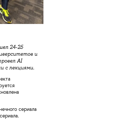
ел 24-25
ниверситетов и
ровел AI
ли с лекциями.
оекта
руется
хновлена
нечного сериала
 сериала.