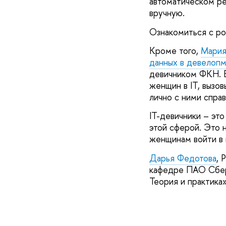
автоматическом ре
вручную.
Ознакомиться с ро
Кроме того,
Мария
данных в девелоп
девичником ФКН. 
женщин в IT, вызов
лично с ними спра
IT-девичники – эт
этой сферой. Это н
женщинам войти в 
Дарья Федотова
, 
кафедре ПАО Сберб
Теория и практика