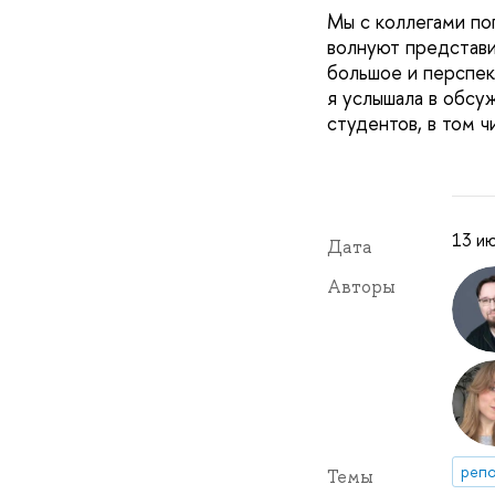
Мы с коллегами по
волнуют представит
большое и перспек
я услышала в обсу
студентов, в том ч
13 ию
Дата
Авторы
репо
Темы