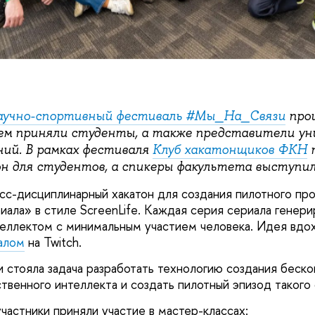
научно-спортивный фестиваль #Мы_На_Связи
прош
ем приняли студенты, а также представители у
ний. В рамках фестиваля
Клуб хакатонщиков ФКН
п
тон для студентов, а спикеры факультета выступи
росс-дисциплинарный хакатон для создания пилотного пр
иала» в стиле ScreenLife. Каждая серия сериала генери
еллектом с минимальным участием человека. Идея вдо
алом
на Twitch.
 стояла задача разработать технологию создания беско
твенного интеллекта и создать пилотный эпизод такого
участники приняли участие в мастер-классах: