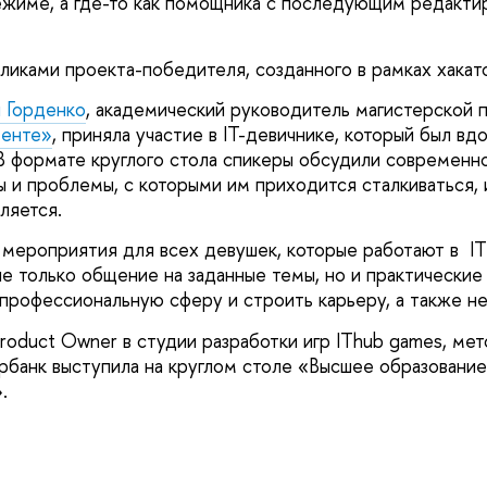
жиме, а где-то как помощника с последующим редакти
ликами проекта-победителя, созданного в рамках хака
 Горденко
, академический руководитель магистерской
менте»
, приняла участие в IT-девичнике, который был вд
В формате круглого стола спикеры обсудили современ
ы и проблемы, с которыми им приходится сталкиваться, и
вляется.
о мероприятия для всех девушек, которые работают в I
е только общение на заданные темы, но и практические 
профессиональную сферу и строить карьеру, а также не
Product Owner в студии разработки игр IThub games, ме
анк выступила на круглом столе «Высшее образование 
».