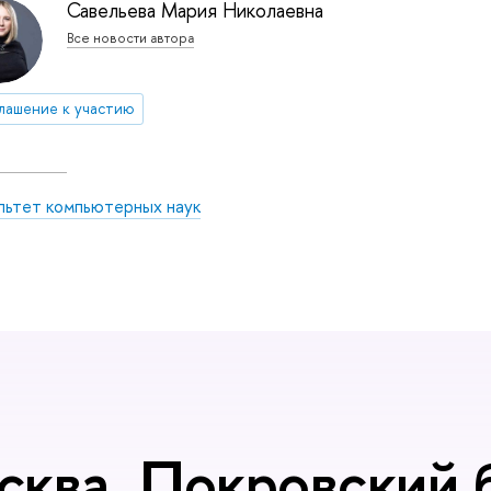
Савельева Мария Николаевна
Все новости автора
лашение к участию
льтет компьютерных наук
сква, Покровский б