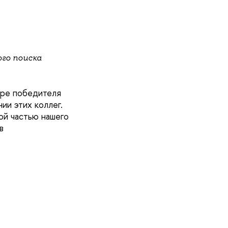
го поиска
ыре победителя
ии этих коллег.
ой частью нашего
в