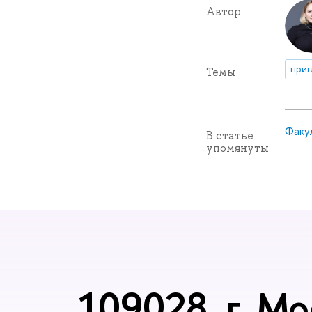
Автор
приг
Темы
Факу
В статье
упомянуты
109028, г. Мо