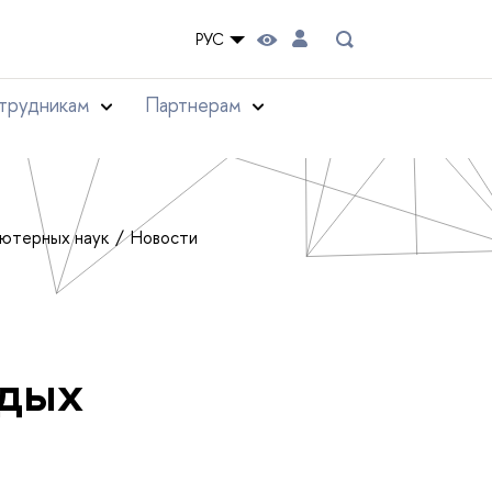
РУС
трудникам
Партнерам
ьютерных наук
Новости
одых