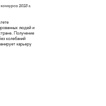
онкурса 2023 г.
ьтете
ированных людей и
стране. Получение
без колебаний
ланирует карьеру