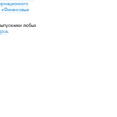
ормационного
а «Финансовые
 выпускники любых
урса
.