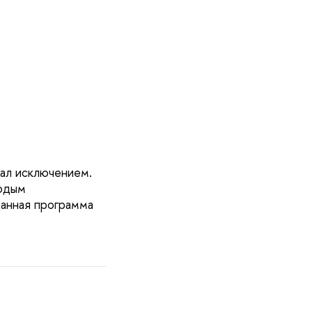
тал исключением.
лодым
Данная программа