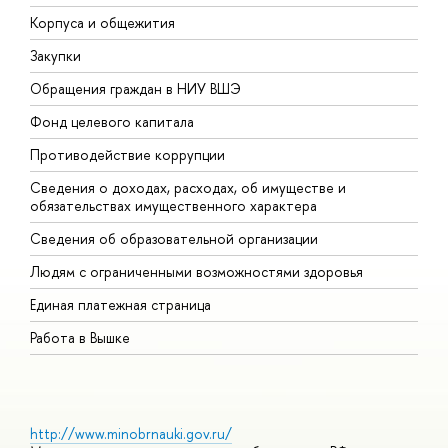
Корпуса и общежития
В
Закупки
П
Обращения граждан в НИУ ВШЭ
А
Фонд целевого капитала
Д
Противодействие коррупции
Ц
Сведения о доходах, расходах, об имуществе и
Б
обязательствах имущественного характера
О
Сведения об образовательной организации
О
Людям с ограниченными возможностями здоровья
Единая платежная страница
Работа в Вышке
http://www.minobrnauki.gov.ru/