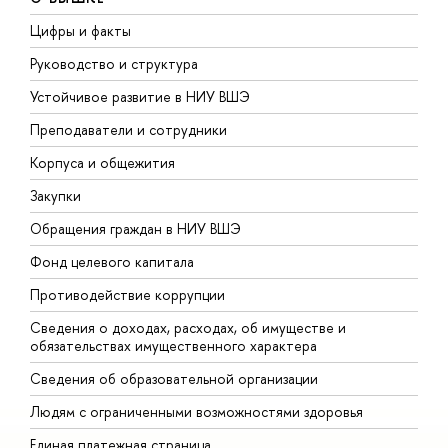
Цифры и факты
Л
Руководство и структура
Д
Устойчивое развитие в НИУ ВШЭ
О
Преподаватели и сотрудники
П
Корпуса и общежития
В
Закупки
П
Обращения граждан в НИУ ВШЭ
А
Фонд целевого капитала
Д
Противодействие коррупции
Ц
Сведения о доходах, расходах, об имуществе и
Б
обязательствах имущественного характера
О
Сведения об образовательной организации
О
Людям с ограниченными возможностями здоровья
Единая платежная страница