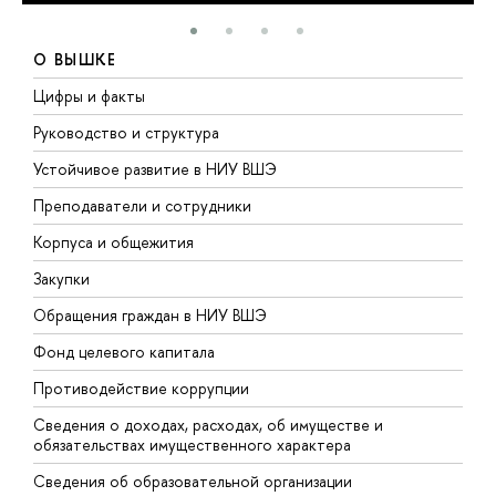
О ВЫШКЕ
Цифры и факты
Л
Руководство и структура
Д
Устойчивое развитие в НИУ ВШЭ
О
Преподаватели и сотрудники
П
Корпуса и общежития
В
Закупки
П
Обращения граждан в НИУ ВШЭ
А
Фонд целевого капитала
Д
Противодействие коррупции
Ц
Сведения о доходах, расходах, об имуществе и
Б
обязательствах имущественного характера
О
Сведения об образовательной организации