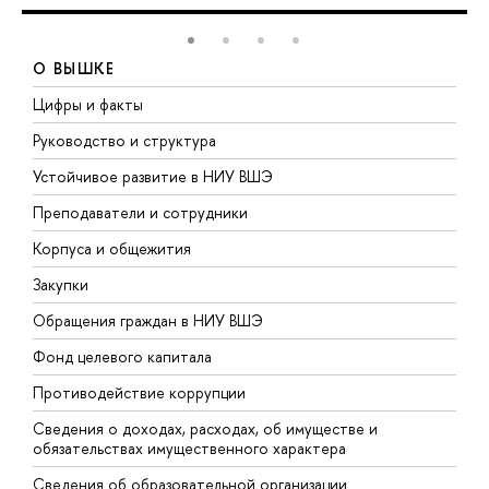
О ВЫШКЕ
Цифры и факты
Л
Руководство и структура
Д
Устойчивое развитие в НИУ ВШЭ
О
Преподаватели и сотрудники
П
Корпуса и общежития
В
Закупки
П
Обращения граждан в НИУ ВШЭ
А
Фонд целевого капитала
Д
Противодействие коррупции
Ц
Сведения о доходах, расходах, об имуществе и
Б
обязательствах имущественного характера
О
Сведения об образовательной организации