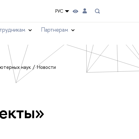
РУС
трудникам
Партнерам
ьютерных наук
Новости
оекты»