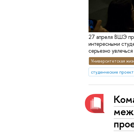
27 апреля ВШЭ про
интересными студе
серьезно увлечься 
Университетская жиз
студенческие проек
Ком
меж
про