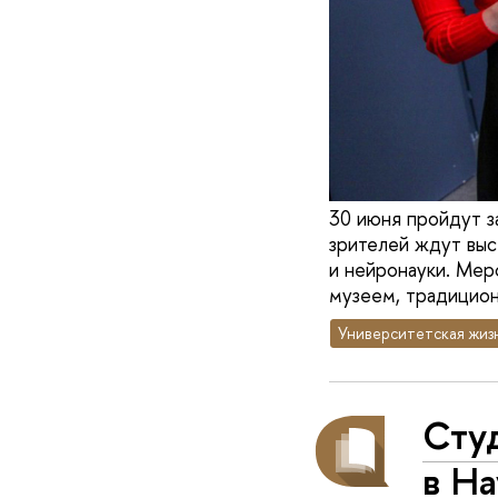
30 июня пройдут з
зрителей ждут выс
и нейронауки. Мер
музеем, традицио
Университетская жиз
Студ
в Н