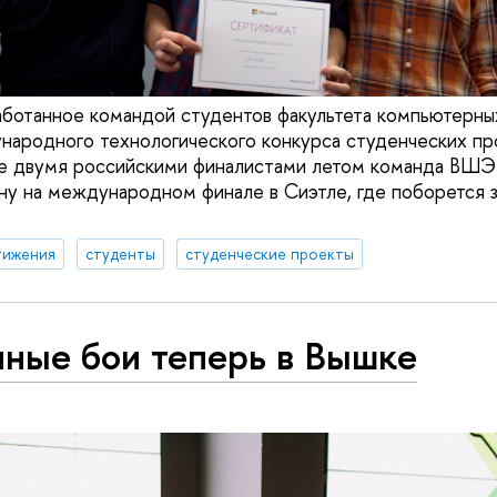
ботанное командой студентов факультета компьютерных
ародного технологического конкурса студенческих про
ще двумя российскими финалистами летом команда ВШЭ
ну на международном финале в Сиэтле, где поборется за
тижения
студенты
студенческие проекты
чные бои теперь в Вышке