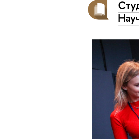
Студ
Нау