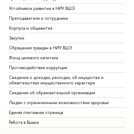
Устойчивое развитие в НИУ ВШЭ
О
Преподаватели и сотрудники
П
Корпуса и общежития
В
Закупки
П
Обращения граждан в НИУ ВШЭ
А
Фонд целевого капитала
Д
Противодействие коррупции
Ц
Сведения о доходах, расходах, об имуществе и
Б
обязательствах имущественного характера
О
Сведения об образовательной организации
О
Людям с ограниченными возможностями здоровья
Единая платежная страница
Работа в Вышке