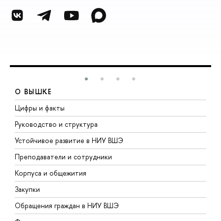
О ВЫШКЕ
Цифры и факты
Л
Руководство и структура
Д
Устойчивое развитие в НИУ ВШЭ
О
Преподаватели и сотрудники
П
Корпуса и общежития
В
Закупки
П
Обращения граждан в НИУ ВШЭ
А