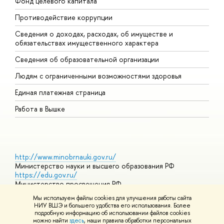
Фонд целевого капитала
Д
Противодействие коррупции
Ц
Сведения о доходах, расходах, об имуществе и
Б
обязательствах имущественного характера
О
Сведения об образовательной организации
О
Людям с ограниченными возможностями здоровья
Единая платежная страница
Работа в Вышке
http://www.minobrnauki.gov.ru/
Министерство науки и высшего образования РФ
https://edu.gov.ru/
Министерство просвещения РФ
https://elearning.hse.ru/mooc
Мы используем файлы cookies для улучшения работы сайта
Массовые открытые онлайн-курсы
НИУ ВШЭ и большего удобства его использования. Более
подробную информацию об использовании файлов cookies
можно найти
здесь
, наши правила обработки персональных