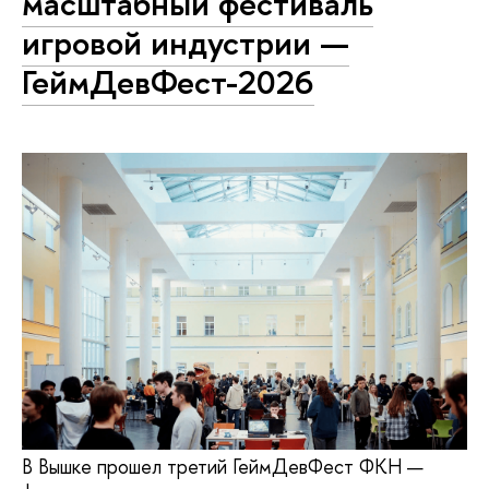
масштабный фестиваль
игровой индустрии —
ГеймДевФест-2026
В Вышке прошел третий ГеймДевФест ФКН —