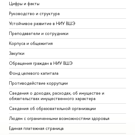
Цифры и факты
Л
Руководство и структура
Д
Устойчивое развитие в НИУ ВШЭ
О
Преподаватели и сотрудники
П
Корпуса и общежития
В
Закупки
П
Обращения граждан в НИУ ВШЭ
А
Фонд целевого капитала
Д
Противодействие коррупции
Ц
Сведения о доходах, расходах, об имуществе и
Б
обязательствах имущественного характера
О
Сведения об образовательной организации
О
Людям с ограниченными возможностями здоровья
Единая платежная страница