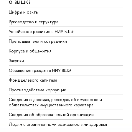
О ВЫШКЕ
Цифры и факты
Л
Руководство и структура
Д
Устойчивое развитие в НИУ ВШЭ
О
Преподаватели и сотрудники
П
Корпуса и общежития
В
Закупки
П
Обращения граждан в НИУ ВШЭ
А
Фонд целевого капитала
Д
Противодействие коррупции
Ц
Сведения о доходах, расходах, об имуществе и
Б
обязательствах имущественного характера
О
Сведения об образовательной организации
О
Людям с ограниченными возможностями здоровья