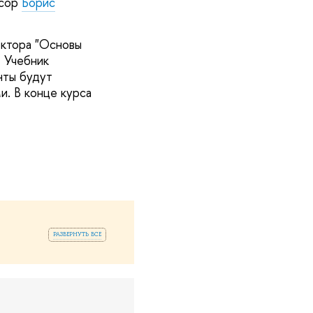
ссор
Борис
ектора "Основы
. Учебник
нты будут
и. В конце курса
развернуть все