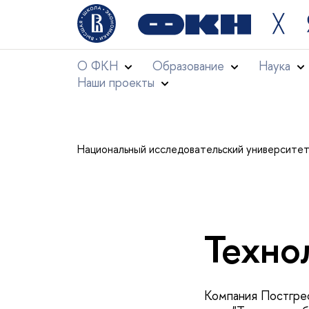
╳
О ФКН
Образование
Наука
Наши проекты
Национальный исследовательский университе
Техно
Компания Постгре