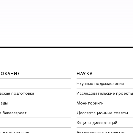
ЗОВАНИЕ
НАУКА
Научные подразделения
вская подготовка
Исследовательские проекты
иады
Мониторинги
в бакалавриат
Диссертационные советы
Защиты диссертаций
в магистратуру
Академическое развитие