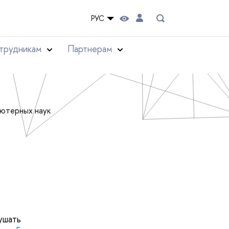
РУС
трудникам
Партнерам
ьютерных наук
ушать