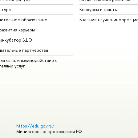
нтура
Конкурсы и гранты
ительное образование
Внешние научно-информаци
развития карьеры
-инкубатор ВШЭ
вательные партнерства
ая связь и взаимодействие с
телями услуг
https://edu.gov.ru/
Министерство просвещения РФ