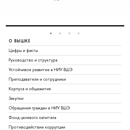
О ВЫШКЕ
Цифры и факты
Л
Руководство и структура
Д
Устойчивое развитие в НИУ ВШЭ
О
Преподаватели и сотрудники
П
Корпуса и общежития
В
Закупки
П
Обращения граждан в НИУ ВШЭ
А
Фонд целевого капитала
Д
Противодействие коррупции
Ц