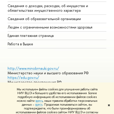
Сведения о доходах, расходах, об имуществе и
Б
обязательствах имущественного характера
О
Сведения об образовательной организации
О
Людям с ограниченными возможностями здоровья
Единая платежная страница
Работа в Вышке
http://www.minobrnauki.gov.ru/
Министерство науки и высшего образования РФ
https://edu.gov.ru/
Министерство просвещения РФ
https://elearning.hse.ru/mooc
Мы используем файлы cookies для улучшения работы сайта
Массовые открытые онлайн-курсы
НИУ ВШЭ и большего удобства его использования. Более
подробную информацию об использовании файлов cookies
можно найти
здесь
, наши правила обработки персональных
данных –
здесь
. Продолжая пользоваться сайтом, вы
✖
© НИУ ВШЭ 1993–2026
Адреса и контакты
Условия
подтверждаете, что были проинформированы об
использования материалов
Политика конфиденциальности
Карта
использовании файлов cookies сайтом НИУ ВШЭ и согласны