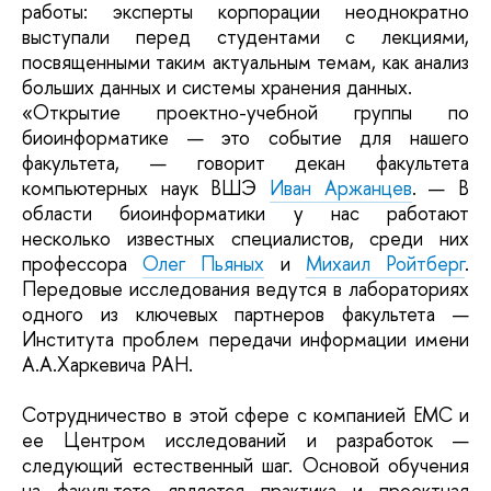
работы: эксперты корпорации неоднократно
выступали перед студентами с лекциями,
посвященными таким актуальным темам, как анализ
больших данных и системы хранения данных.
«Открытие проектно-учебной группы по
биоинформатике — это событие для нашего
факультета, — говорит декан факультета
компьютерных наук ВШЭ
Иван Аржанцев
. — В
области биоинформатики у нас работают
несколько известных специалистов, среди них
профессора
Олег Пьяных
и
Михаил Ройтберг
.
Передовые исследования ведутся в лабораториях
одного из ключевых партнеров факультета —
Института проблем передачи информации имени
А.А.Харкевича РАН.
Сотрудничество в этой сфере с компанией EMC и
ее Центром исследований и разработок —
следующий естественный шаг. Основой обучения
на факультете является практика и проектная