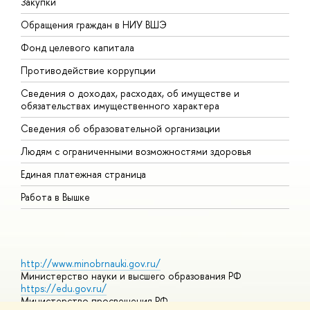
Закупки
П
Обращения граждан в НИУ ВШЭ
А
Фонд целевого капитала
Д
Противодействие коррупции
Ц
Сведения о доходах, расходах, об имуществе и
Б
обязательствах имущественного характера
О
Сведения об образовательной организации
О
Людям с ограниченными возможностями здоровья
Единая платежная страница
Работа в Вышке
http://www.minobrnauki.gov.ru/
Министерство науки и высшего образования РФ
https://edu.gov.ru/
Министерство просвещения РФ