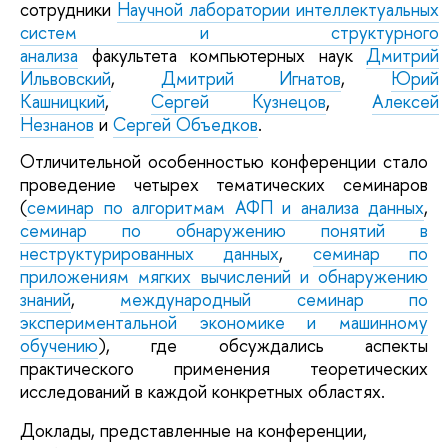
сотрудники
Научной лаборатории интеллектуальных
систем и структурного
анализа
факультета компьютерных наук
Дмитрий
Ильвовский
,
Дмитрий Игнатов
,
Юрий
Кашницкий
,
Сергей Кузнецов
,
Алексей
Незнанов
и
Сергей Объедков
.
Отличительной особенностью конференции стало
проведение четырех тематических семинаров
(
с
еминар по алгоритмам АФП и анализа данных
,
с
еминар по обнаружению понятий в
неструктурированных данных
,
семинар по
приложениям мягких вычислений и обнаружению
знаний
,
международный семинар по
экспериментальной экономике и машинному
обучению
), где обсуждались аспекты
практического применения теоретических
исследований в каждой конкретных областях.
Доклады, представленные на конференции,