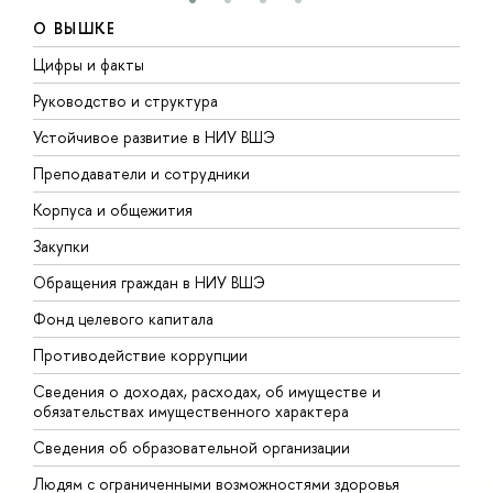
О ВЫШКЕ
Цифры и факты
Л
Руководство и структура
Д
Устойчивое развитие в НИУ ВШЭ
О
Преподаватели и сотрудники
П
Корпуса и общежития
В
Закупки
П
Обращения граждан в НИУ ВШЭ
А
Фонд целевого капитала
Д
Противодействие коррупции
Ц
Сведения о доходах, расходах, об имуществе и
Б
обязательствах имущественного характера
О
Сведения об образовательной организации
О
Людям с ограниченными возможностями здоровья