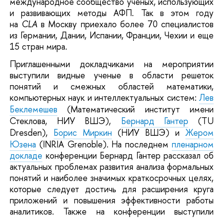
международное сообщество ученых, использующих
и развивающих методы АФП. Так в этом году
на
CLA
в Москву приехало более 70 специалистов
из Германии, Дании, Испании, Франции, Чехии и еще
15 стран мира.
Приглашенными докладчиками на мероприятии
выступили видные ученые в области решеток
понятий и смежных областей математики,
компьютерных наук и интеллектуальных систем:
Лев
Беклемешев
(Математический институт имени
Стеклова, НИУ ВШЭ),
Бернард Гантер
(TU
Dresden),
Борис Миркин
(НИУ ВШЭ) и
Жером
Юзена
(INRIA Grenoble). На последнем
пленарном
докладе
конференции Бернард Гантер рассказал об
актуальных проблемах развития анализа формальных
понятий и наиболее значимых краткосрочных целях,
которые следует достичь для расширения круга
приложений и повышения эффективности работы
аналитиков. Также на конференции выступили