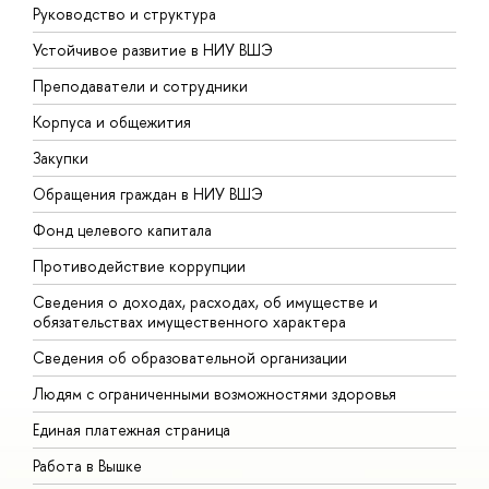
Руководство и структура
Д
Устойчивое развитие в НИУ ВШЭ
О
Преподаватели и сотрудники
П
Корпуса и общежития
В
Закупки
П
Обращения граждан в НИУ ВШЭ
А
Фонд целевого капитала
Д
Противодействие коррупции
Ц
Сведения о доходах, расходах, об имуществе и
Б
обязательствах имущественного характера
О
Сведения об образовательной организации
О
Людям с ограниченными возможностями здоровья
Единая платежная страница
Работа в Вышке