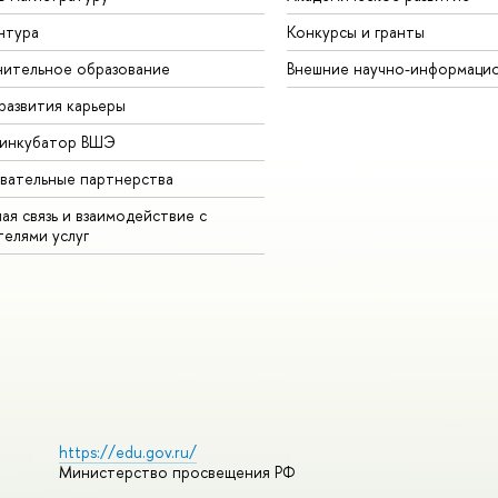
нтура
Конкурсы и гранты
ительное образование
Внешние научно-информаци
развития карьеры
-инкубатор ВШЭ
вательные партнерства
ая связь и взаимодействие с
телями услуг
https://edu.gov.ru/
Министерство просвещения РФ