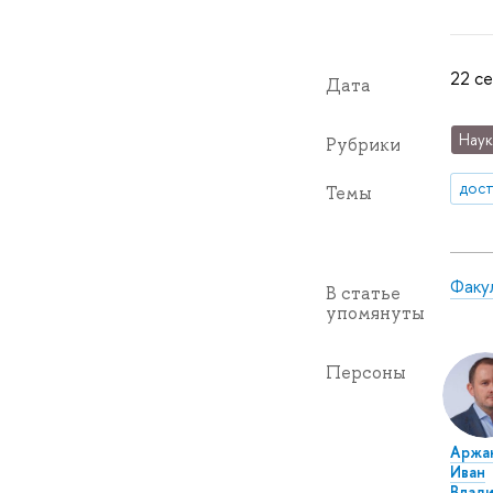
22 се
Дата
Наук
Рубрики
дос
Темы
Факу
В статье
упомянуты
Персоны
Аржа
Иван
Влад