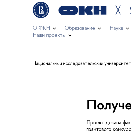
╳
О ФКН
Образование
Наука
Наши проекты
Национальный исследовательский университе
Получе
Проект декана фак
грантового конкур