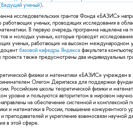
(Ведущий ученый)
.
амма исследовательских грантов Фонда «БАЗИС» напра
 работающих ученых, проводящих исследования в обла
атематики. В первую очередь программа нацелена на 
нтов и молодых ученых, которые проводят исследования
ущих ученых, работающих на высоком международном у
т доцент
базовой кафедры Яндекса
факультета компьюте
ах проекта также предусмотрены два индивидуальных гр
ретической физики и математики «БАЗИС» учрежден в 
ринимателем Олегом Дерипаска для поддержки фундам
ссии. Российские школы теоретической физики и матема
ком уровне и пользуются авторитетом в мировом научн
направлены на обеспечение системной и комплексной 
ики и математики в России, повышение конкурентного 
 и преподавателей и укрепление взаимосвязи научной д
ия в этой сфере.