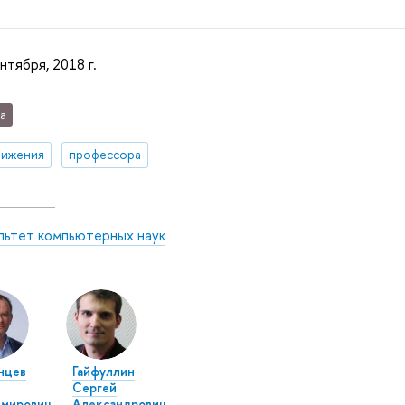
нтября, 2018 г.
а
тижения
профессора
льтет компьютерных наук
нцев
Гайфуллин
Сергей
имирович
Александрович