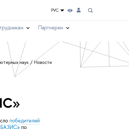
РУС
трудникам
Партнерам
ьютерных наук
Новости
ИС»
исло
победителей
 «БАЗИС»
по