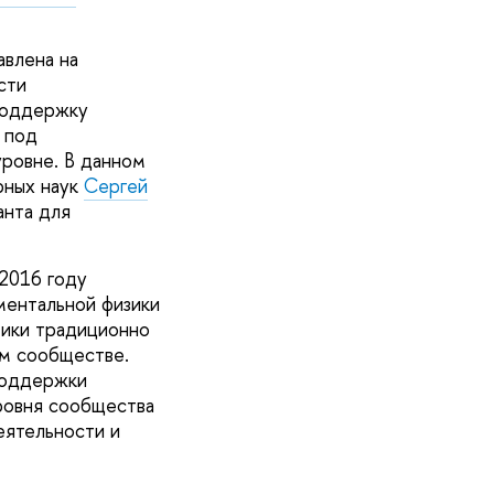
влена на
сти
поддержку
 под
ровне. В данном
рных наук
Сергей
анта для
2016 году
ентальной физики
тики традиционно
ом сообществе.
поддержки
уровня сообщества
еятельности и