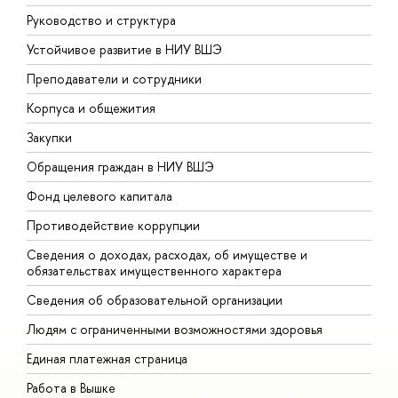
Руководство и структура
Д
Устойчивое развитие в НИУ ВШЭ
О
Преподаватели и сотрудники
П
Корпуса и общежития
В
Закупки
П
Обращения граждан в НИУ ВШЭ
А
Фонд целевого капитала
Д
Противодействие коррупции
Ц
Сведения о доходах, расходах, об имуществе и
Б
обязательствах имущественного характера
О
Сведения об образовательной организации
О
Людям с ограниченными возможностями здоровья
Единая платежная страница
Работа в Вышке