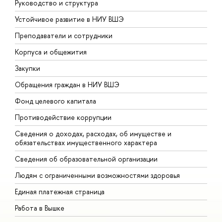
Руководство и структура
Д
Устойчивое развитие в НИУ ВШЭ
О
Преподаватели и сотрудники
П
Корпуса и общежития
В
Закупки
П
Обращения граждан в НИУ ВШЭ
А
Фонд целевого капитала
Д
Противодействие коррупции
Ц
Сведения о доходах, расходах, об имуществе и
Б
обязательствах имущественного характера
О
Сведения об образовательной организации
О
Людям с ограниченными возможностями здоровья
Единая платежная страница
Работа в Вышке