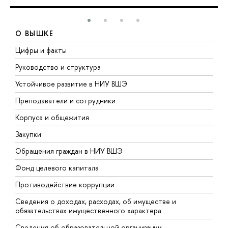
О ВЫШКЕ
Цифры и факты
Л
Руководство и структура
Д
Устойчивое развитие в НИУ ВШЭ
О
Преподаватели и сотрудники
П
Корпуса и общежития
В
Закупки
П
Обращения граждан в НИУ ВШЭ
А
Фонд целевого капитала
Д
Противодействие коррупции
Ц
Сведения о доходах, расходах, об имуществе и
Б
обязательствах имущественного характера
О
Сведения об образовательной организации