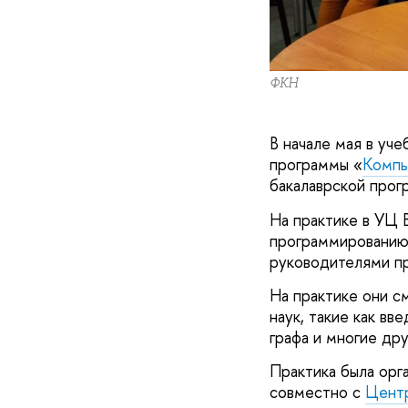
ФКН
В начале мая в уч
программы «
Компь
бакалаврской прог
На практике в УЦ 
программированию,
руководителями п
На практике они с
наук, такие как вв
графа и многие др
Практика была орг
совместно с
Центр