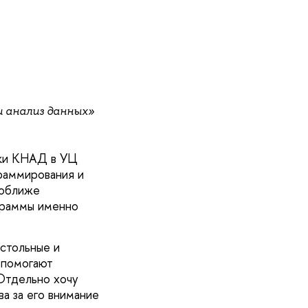
 анализ данных»
ики КНАД в УЦ
раммирования и
поближе
граммы именно
астольные и
 помогают
 Отдельно хочу
а за его внимание