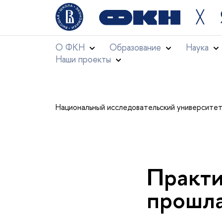
╳
О ФКН
Образование
Наука
Наши проекты
Национальный исследовательский университе
Практ
прошла