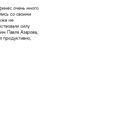
принес очень много
лись со своими
уже не
вствовали силу
им Павла Азарова,
л продуктивно,