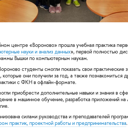
ебном центре «Вороново» прошла учебная практика перв
ютерные науки и анализ данных
», первой полностью ди
раммы Вышки по компьютерным наукам.
Вороново студенты смогли показать свои практические з
 которые они получили за год, а также познакомиться д
рактики с ФКН в офлайн-формате.
могли приобрести дополнительные навыки и знания в с
едение в машинное обучение, разработка приложений на 
угие.
анизована силами руководства и преподавателей прог
ом практик, проектной работы и предпринимательства