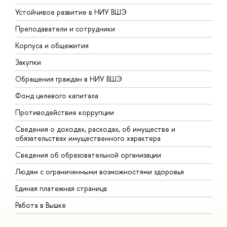
Устойчивое развитие в НИУ ВШЭ
О
Преподаватели и сотрудники
П
Корпуса и общежития
В
Закупки
П
Обращения граждан в НИУ ВШЭ
А
Фонд целевого капитала
Д
Противодействие коррупции
Ц
Сведения о доходах, расходах, об имуществе и
Б
обязательствах имущественного характера
О
Сведения об образовательной организации
О
Людям с ограниченными возможностями здоровья
Единая платежная страница
Работа в Вышке