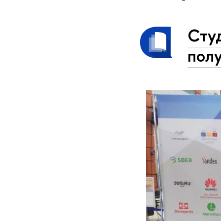
Сту
пол