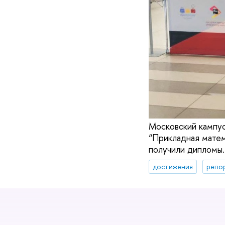
Московский кампус
“Прикладная матем
получили дипломы.
достижения
репо