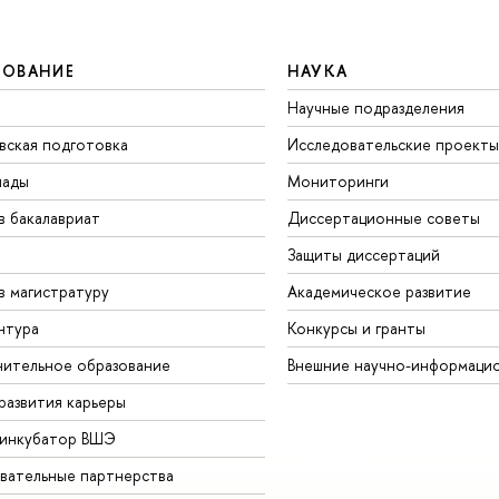
ЗОВАНИЕ
НАУКА
Научные подразделения
вская подготовка
Исследовательские проекты
иады
Мониторинги
в бакалавриат
Диссертационные советы
Защиты диссертаций
в магистратуру
Академическое развитие
нтура
Конкурсы и гранты
ительное образование
Внешние научно-информаци
развития карьеры
-инкубатор ВШЭ
вательные партнерства