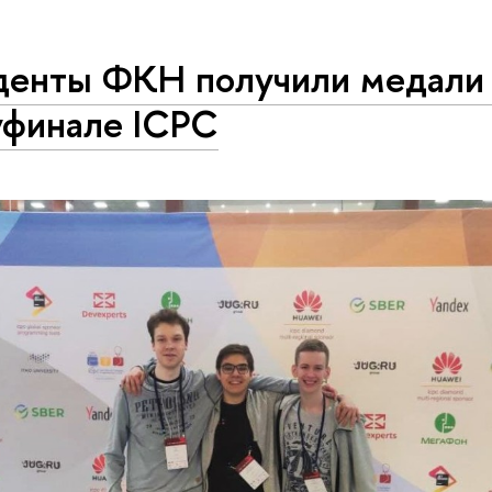
денты ФКН получили медали
уфинале ICPC