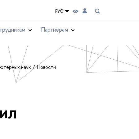
РУС
трудникам
Партнерам
ьютерных наук
Новости
аил