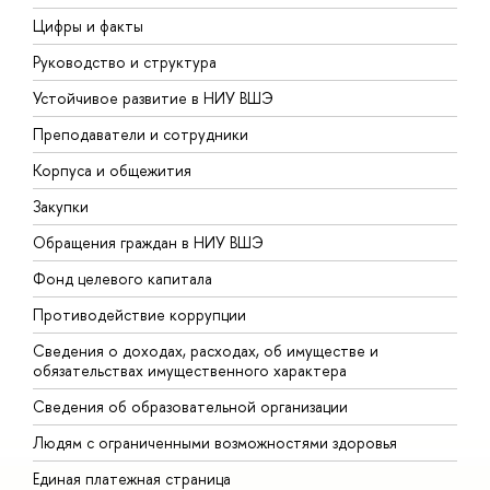
Цифры и факты
Л
Руководство и структура
Д
Устойчивое развитие в НИУ ВШЭ
О
Преподаватели и сотрудники
П
Корпуса и общежития
В
Закупки
П
Обращения граждан в НИУ ВШЭ
А
Фонд целевого капитала
Д
Противодействие коррупции
Ц
Сведения о доходах, расходах, об имуществе и
Б
обязательствах имущественного характера
О
Сведения об образовательной организации
О
Людям с ограниченными возможностями здоровья
Единая платежная страница