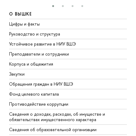
О ВЫШКЕ
Цифры и факты
Л
Руководство и структура
Д
Устойчивое развитие в НИУ ВШЭ
О
Преподаватели и сотрудники
П
Корпуса и общежития
В
Закупки
П
Обращения граждан в НИУ ВШЭ
А
Фонд целевого капитала
Д
Противодействие коррупции
Ц
Сведения о доходах, расходах, об имуществе и
Б
обязательствах имущественного характера
О
Сведения об образовательной организации
О