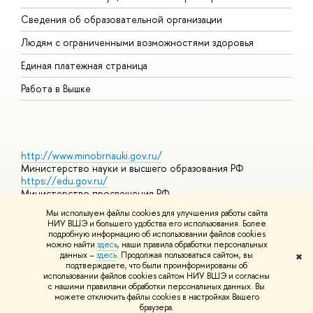
О
Сведения об образовательной организации
О
Людям с ограниченными возможностями здоровья
Единая платежная страница
Работа в Вышке
http://www.minobrnauki.gov.ru/
Министерство науки и высшего образования РФ
https://edu.gov.ru/
Министерство просвещения РФ
https://elearning.hse.ru/mooc
Мы используем файлы cookies для улучшения работы сайта
Массовые открытые онлайн-курсы
НИУ ВШЭ и большего удобства его использования. Более
подробную информацию об использовании файлов cookies
можно найти
здесь
, наши правила обработки персональных
данных –
здесь
. Продолжая пользоваться сайтом, вы
✖
© НИУ ВШЭ 1993–2026
Адреса и контакты
Условия
подтверждаете, что были проинформированы об
использования материалов
Политика конфиденциальности
Карта
использовании файлов cookies сайтом НИУ ВШЭ и согласны
сайта
с нашими правилами обработки персональных данных. Вы
Шрифты HSE Sans и HSE Slab разработаны в
Школе дизайна НИУ
можете отключить файлы cookies в настройках Вашего
ВШЭ
браузера.