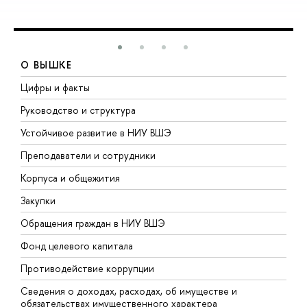
О ВЫШКЕ
Цифры и факты
Л
Руководство и структура
Д
Устойчивое развитие в НИУ ВШЭ
О
Преподаватели и сотрудники
П
Корпуса и общежития
В
Закупки
П
Обращения граждан в НИУ ВШЭ
А
Фонд целевого капитала
Д
Противодействие коррупции
Ц
Сведения о доходах, расходах, об имуществе и
Б
обязательствах имущественного характера