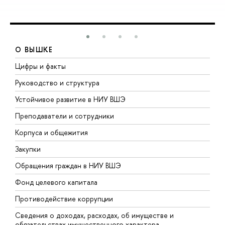
О ВЫШКЕ
Цифры и факты
Л
Руководство и структура
Д
Устойчивое развитие в НИУ ВШЭ
О
Преподаватели и сотрудники
П
Корпуса и общежития
В
Закупки
П
Обращения граждан в НИУ ВШЭ
А
Фонд целевого капитала
Д
Противодействие коррупции
Ц
Сведения о доходах, расходах, об имуществе и
Б
обязательствах имущественного характера