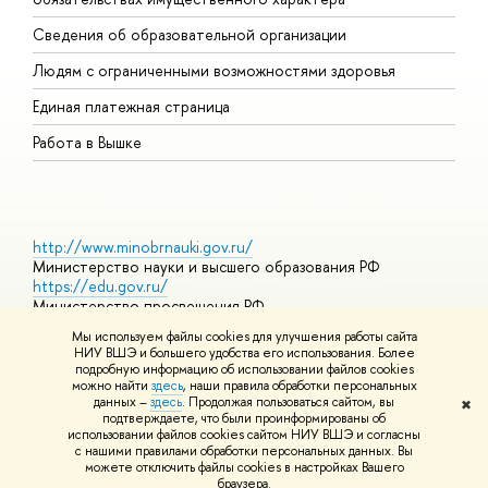
О
Сведения об образовательной организации
О
Людям с ограниченными возможностями здоровья
Единая платежная страница
Работа в Вышке
http://www.minobrnauki.gov.ru/
Министерство науки и высшего образования РФ
https://edu.gov.ru/
Министерство просвещения РФ
https://elearning.hse.ru/mooc
Мы используем файлы cookies для улучшения работы сайта
Массовые открытые онлайн-курсы
НИУ ВШЭ и большего удобства его использования. Более
подробную информацию об использовании файлов cookies
можно найти
здесь
, наши правила обработки персональных
данных –
здесь
. Продолжая пользоваться сайтом, вы
✖
© НИУ ВШЭ 1993–2026
Адреса и контакты
Условия
подтверждаете, что были проинформированы об
использования материалов
Политика конфиденциальности
Карта
использовании файлов cookies сайтом НИУ ВШЭ и согласны
сайта
с нашими правилами обработки персональных данных. Вы
Шрифты HSE Sans и HSE Slab разработаны в
Школе дизайна НИУ
можете отключить файлы cookies в настройках Вашего
ВШЭ
браузера.