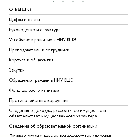
О ВЫШКЕ
Цифры и факты
Л
Руководство и структура
Д
Устойчивое развитие в НИУ ВШЭ
О
Преподаватели и сотрудники
П
Корпуса и общежития
В
Закупки
П
Обращения граждан в НИУ ВШЭ
А
Фонд целевого капитала
Д
Противодействие коррупции
Ц
Сведения о доходах, расходах, об имуществе и
Б
обязательствах имущественного характера
О
Сведения об образовательной организации
О
Людям с ограниченными возможностями здоровья