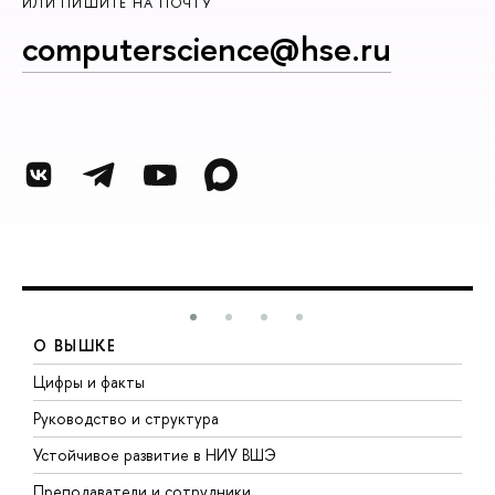
ИЛИ ПИШИТЕ НА ПОЧТУ
computerscience@hse.ru
О ВЫШКЕ
Цифры и факты
Л
Руководство и структура
Д
Устойчивое развитие в НИУ ВШЭ
О
Преподаватели и сотрудники
П