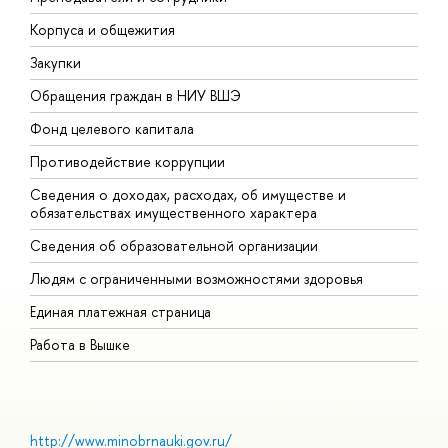
Корпуса и общежития
В
Закупки
П
Обращения граждан в НИУ ВШЭ
А
Фонд целевого капитала
Д
Противодействие коррупции
Ц
Сведения о доходах, расходах, об имуществе и
Б
обязательствах имущественного характера
О
Сведения об образовательной организации
О
Людям с ограниченными возможностями здоровья
Единая платежная страница
Работа в Вышке
http://www.minobrnauki.gov.ru/