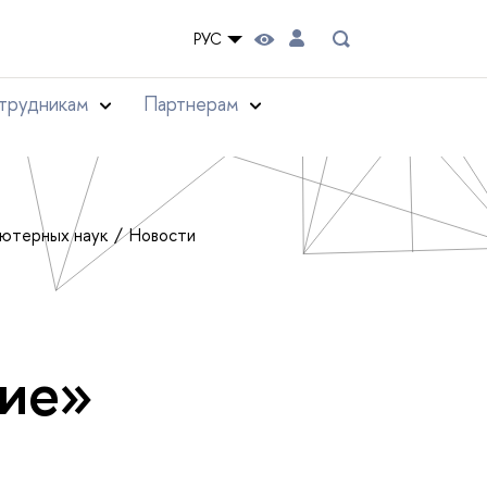
РУС
трудникам
Партнерам
ьютерных наук
Новости
ние»