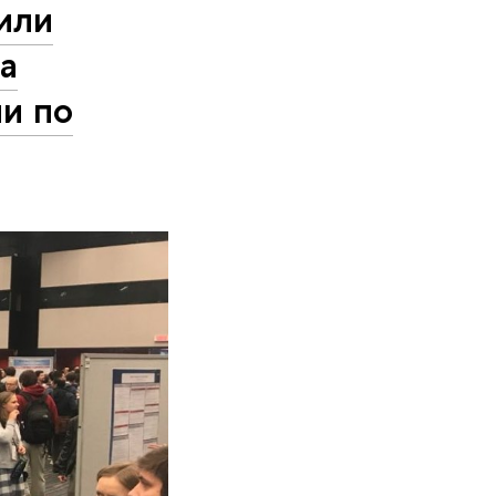
или
а
и по