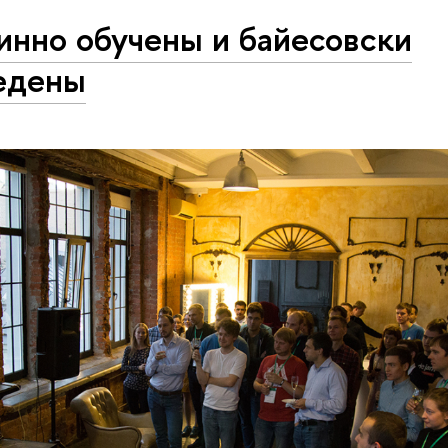
инно обучены и байесовски
едены