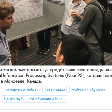
тета компьютерных наук представили свои доклады на
 Information Processing Systems (NeurIPS), которая про
 в Монреале, Канада.
репортаж о событии
инновации
глубинное обучение
Центр глубинного обучения и байесовских методов