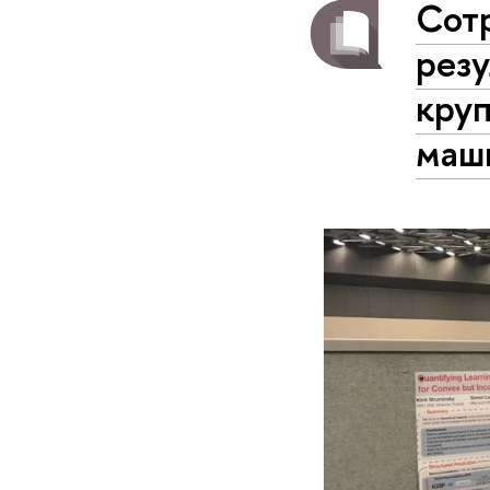
Сот
резу
кру
маш