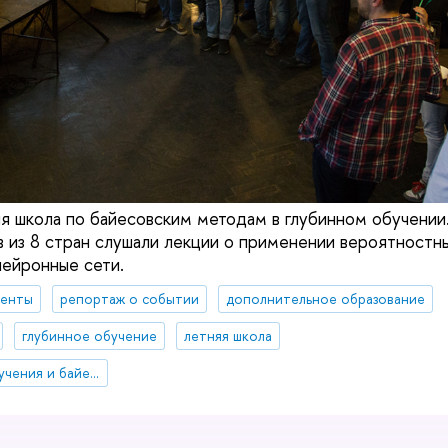
я школа по байесовским методам в глубинном обучении.
в из 8 стран слушали лекции о применении вероятностн
 нейронные сети.
денты
репортаж о событии
дополнительное образование
глубинное обучение
летняя школа
Центр глубинного обучения и байесовских методов