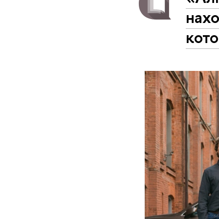
нахо
кото