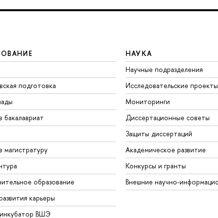
ЗОВАНИЕ
НАУКА
Научные подразделения
вская подготовка
Исследовательские проекты
иады
Мониторинги
в бакалавриат
Диссертационные советы
Защиты диссертаций
в магистратуру
Академическое развитие
нтура
Конкурсы и гранты
ительное образование
Внешние научно-информаци
развития карьеры
-инкубатор ВШЭ