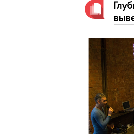
Глуб
выв