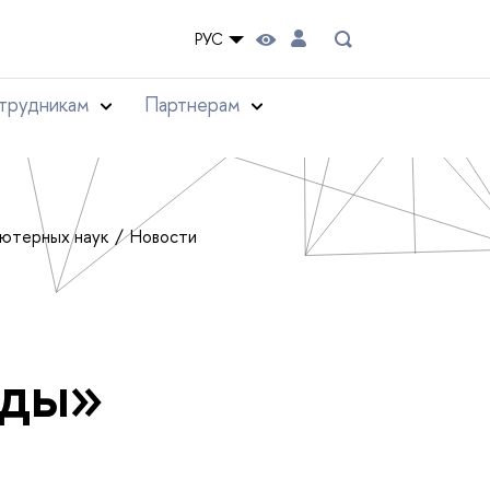
РУС
трудникам
Партнерам
ьютерных наук
Новости
оды»