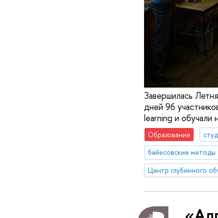
Завершилась Летня
дней 96 участнико
learning и обучали
Образование
сту
байесовские методы
«Ал