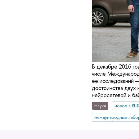
В декабре 2016 го
числе Международ
ее исследований 
достоинства двух 
нейросетевой и ба
Наука
новое в ВШ