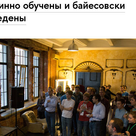
инно обучены и байесовски
едены