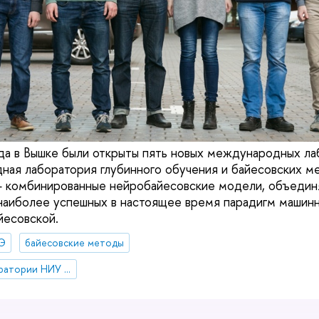
да в Вышке были открыты пять новых международных ла
ная лаборатория глубинного обучения и байесовских 
— комбинированные нейробайесовские модели, объеди
наиболее успешных в настоящее время парадигм машин
йесовской.
Э
байесовские методы
международные лаборатории НИУ ВШЭ