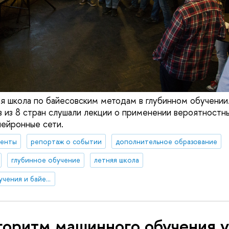
я школа по байесовским методам в глубинном обучении.
в из 8 стран слушали лекции о применении вероятностн
 нейронные сети.
денты
репортаж о событии
дополнительное образование
глубинное обучение
летняя школа
Центр глубинного обучения и байесовских методов
горитм машинного обучения 