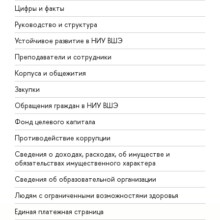
Цифры и факты
Л
Руководство и структура
Д
Устойчивое развитие в НИУ ВШЭ
О
Преподаватели и сотрудники
П
Корпуса и общежития
В
Закупки
П
Обращения граждан в НИУ ВШЭ
А
Фонд целевого капитала
Д
Противодействие коррупции
Ц
Сведения о доходах, расходах, об имуществе и
Б
обязательствах имущественного характера
О
Сведения об образовательной организации
О
Людям с ограниченными возможностями здоровья
Единая платежная страница