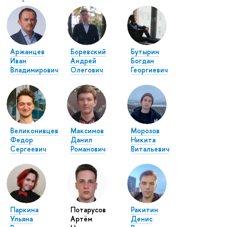
Аржанцев
Боревский
Бутырин
Иван
Андрей
Богдан
Владимирович
Олегович
Георгиевич
Великонивцев
Максимов
Морозов
Федор
Данил
Никита
Сергеевич
Романович
Витальевич
Паркина
Потарусов
Ракитин
Ульяна
Артём
Денис