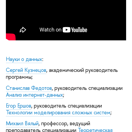
Науки о данных
:
Сергей Кузнецов
, академический руководитель
программы;
Станислав Федотов
, руководитель специализации
Анализ интернет-данных
;
Егор Ершов
, руководитель специализации
Технологии моделирования сложных систем
;
Михаил Вялый
, профессор, ведущий
преподаватель специализации
Теоретическая