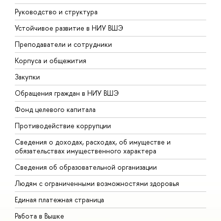
Руководство и структура
Д
Устойчивое развитие в НИУ ВШЭ
О
Преподаватели и сотрудники
П
Корпуса и общежития
В
Закупки
П
Обращения граждан в НИУ ВШЭ
А
Фонд целевого капитала
Д
Противодействие коррупции
Ц
Сведения о доходах, расходах, об имуществе и
Б
обязательствах имущественного характера
О
Сведения об образовательной организации
О
Людям с ограниченными возможностями здоровья
Единая платежная страница
Работа в Вышке