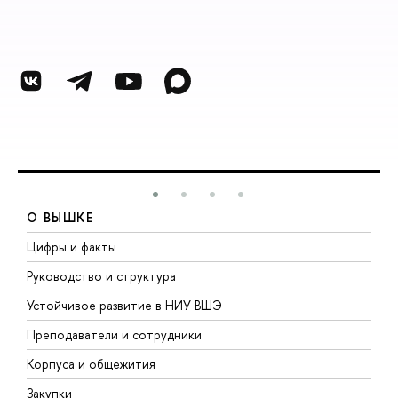
О ВЫШКЕ
Цифры и факты
Л
Руководство и структура
Д
Устойчивое развитие в НИУ ВШЭ
О
Преподаватели и сотрудники
П
Корпуса и общежития
В
Закупки
П