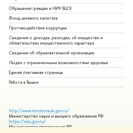
Обращения граждан в НИУ ВШЭ
А
Фонд целевого капитала
Д
Противодействие коррупции
Ц
Сведения о доходах, расходах, об имуществе и
Б
обязательствах имущественного характера
О
Сведения об образовательной организации
О
Людям с ограниченными возможностями здоровья
Единая платежная страница
Работа в Вышке
http://www.minobrnauki.gov.ru/
Министерство науки и высшего образования РФ
https://edu.gov.ru/
Министерство просвещения РФ
https://elearning.hse.ru/mooc