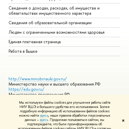
Сведения о доходах, расходах, об имуществе и
Б
обязательствах имущественного характера
О
Сведения об образовательной организации
О
Людям с ограниченными возможностями здоровья
Единая платежная страница
Работа в Вышке
http://www.minobrnauki.gov.ru/
Министерство науки и высшего образования РФ
https://edu.gov.ru/
Министерство просвещения РФ
https://elearning.hse.ru/mooc
Мы используем файлы cookies для улучшения работы сайта
Массовые открытые онлайн-курсы
НИУ ВШЭ и большего удобства его использования. Более
подробную информацию об использовании файлов cookies
можно найти
здесь
, наши правила обработки персональных
данных –
здесь
. Продолжая пользоваться сайтом, вы
✖
© НИУ ВШЭ 1993–2026
Адреса и контакты
Условия
подтверждаете, что были проинформированы об
использования материалов
Политика конфиденциальности
Карта
использовании файлов cookies сайтом НИУ ВШЭ и согласны