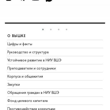
О ВЫШКЕ
Цифры и факты
Л
Руководство и структура
Д
Устойчивое развитие в НИУ ВШЭ
О
Преподаватели и сотрудники
П
Корпуса и общежития
В
Закупки
П
Обращения граждан в НИУ ВШЭ
А
Фонд целевого капитала
Д
Противодействие коррупции
Ц