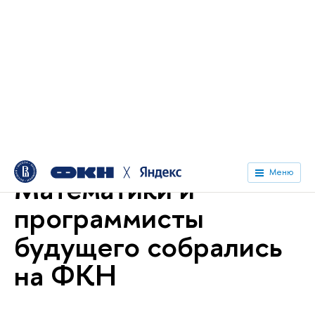
╳
Меню
Национальный исследовательский университет «Высшая
школа экономики»
Факультеты
Факультет
компьютерных наук
Новости
Математики и
программисты
будущего собрались
на ФКН