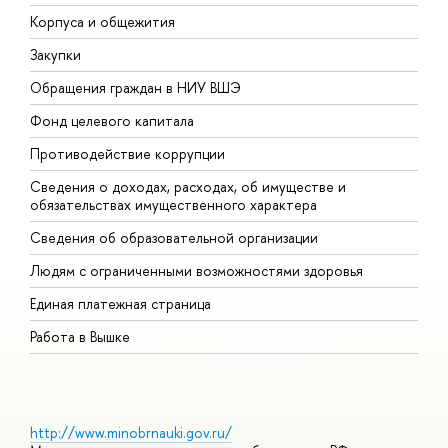
Корпуса и общежития
В
Закупки
П
Обращения граждан в НИУ ВШЭ
А
Фонд целевого капитала
Д
Противодействие коррупции
Ц
Сведения о доходах, расходах, об имуществе и
Б
обязательствах имущественного характера
О
Сведения об образовательной организации
О
Людям с ограниченными возможностями здоровья
Мы используем файлы cookies для улучшения работы сайта
Единая платежная страница
НИУ ВШЭ и большего удобства его использования. Более
подробную информацию об использовании файлов cookies
Работа в Вышке
можно найти
здесь
, наши правила обработки персональных
данных –
здесь
. Продолжая пользоваться сайтом, вы
✖
подтверждаете, что были проинформированы об
использовании файлов cookies сайтом НИУ ВШЭ и согласны
с нашими правилами обработки персональных данных. Вы
можете отключить файлы cookies в настройках Вашего
http://www.minobrnauki.gov.ru/
браузера.