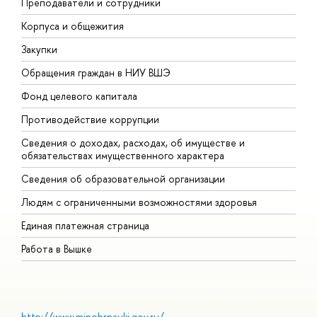
Преподаватели и сотрудники
П
Корпуса и общежития
В
Закупки
П
Обращения граждан в НИУ ВШЭ
А
Фонд целевого капитала
Д
Противодействие коррупции
Ц
Сведения о доходах, расходах, об имуществе и
Б
обязательствах имущественного характера
О
Сведения об образовательной организации
О
Людям с ограниченными возможностями здоровья
Единая платежная страница
Работа в Вышке
http://www.minobrnauki.gov.ru/