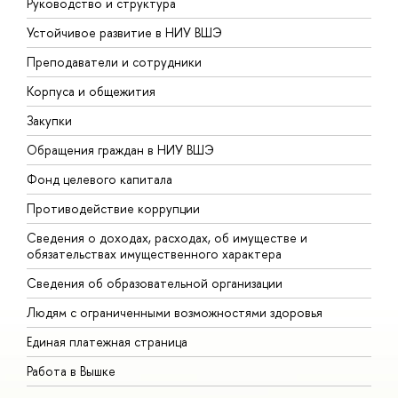
Руководство и структура
Д
Устойчивое развитие в НИУ ВШЭ
О
Преподаватели и сотрудники
П
Корпуса и общежития
В
Закупки
П
Обращения граждан в НИУ ВШЭ
А
Фонд целевого капитала
Д
Противодействие коррупции
Ц
Сведения о доходах, расходах, об имуществе и
Б
обязательствах имущественного характера
О
Сведения об образовательной организации
О
Людям с ограниченными возможностями здоровья
Единая платежная страница
Работа в Вышке