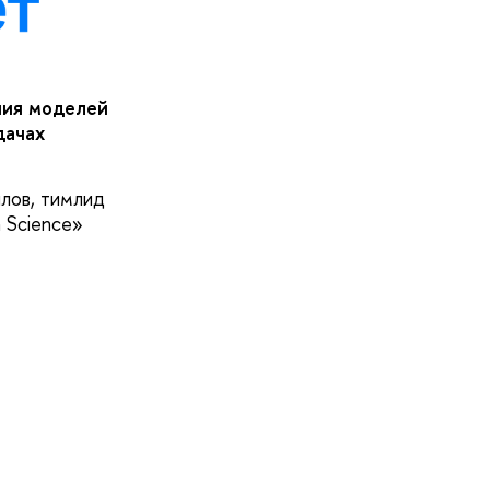
ния моделей
дачах
лов, тимлид
 Science»