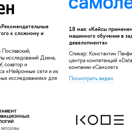
 «Рекомендательные
18 мая: «Кейсы примене
того к сложному и
машинного обучения в за
девелопмента»
 Пославский,
Спикер: Константин Панфи
пы исследований Дзена,
центра компетенций «Data
, соавтор и
компании «Самолет»
са «Нейронные сети и их
ных исследованиях» для
Посмотреть видео
I