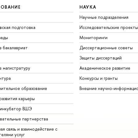
ЗОВАНИЕ
НАУКА
Научные подразделения
вская подготовка
Исследовательские проекты
иады
Мониторинги
в бакалавриат
Диссертационные советы
Защиты диссертаций
в магистратуру
Академическое развитие
нтура
Конкурсы и гранты
ительное образование
Внешние научно-информаци
развития карьеры
-инкубатор ВШЭ
вательные партнерства
ая связь и взаимодействие с
телями услуг