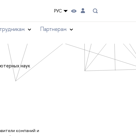
РУС
трудникам
Партнерам
ьютерных наук
авители компаний и