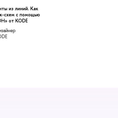
нты из линий. Как
ок-схем с помощью
ОН» от KODE
изайнер
KODE