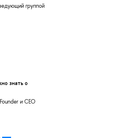
аведующий группой
жно знать о
 Founder и CEO