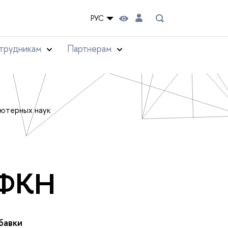
РУС
трудникам
Партнерам
ьютерных наук
 ФКН
бавки