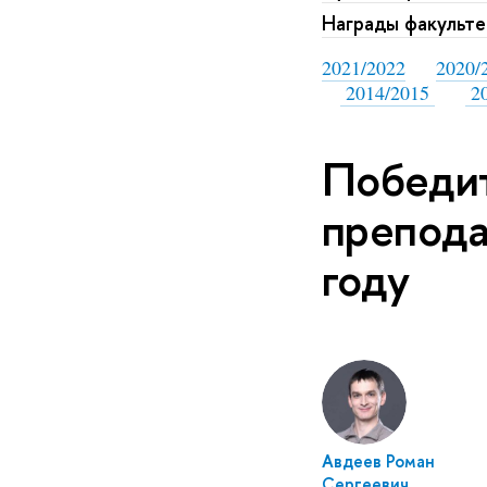
Награды факульте
2021/2022
2020/
2014/2015
20
Победит
препод
году
Авдеев Роман
Сергеевич