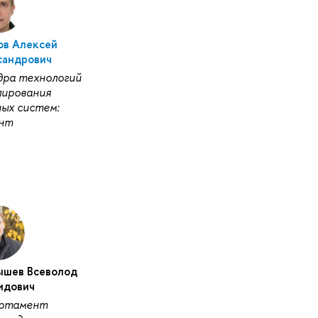
ов Алексей
сандрович
дра технологий
лирования
ых систем:
нт
ышев Всеволод
идович
ртамент