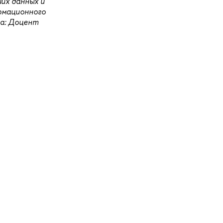
их данных и
рмационного
а: Доцент