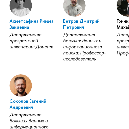
Ахметсафина Римма
Ветров Дмитрий
Гринк
Закиевна
Петрович
Миха
Департамент
Департамент
Депа
программной
больших данных и
прог
инженерии: Доцент
информационного
инжен
поиска: Профессор-
Проф
исследователь
Соколов Евгений
Андреевич
Департамент
больших данных и
информационного