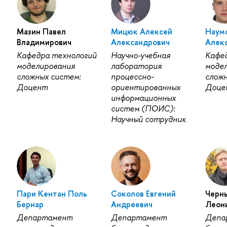
Мазин Павел
Мицюк Алексей
Наум
Владимирович
Александрович
Алек
Кафедра технологий
Научно-учебная
Кафе
моделирования
лаборатория
моде
сложных систем:
процессно-
сложн
Доцент
ориентированных
Доце
информационных
систем (ПОИС):
Научный сотрудник
Пари Кентан Поль
Соколов Евгений
Черн
Бернар
Андреевич
Леон
Департамент
Департамент
Депа