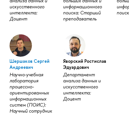
анализа данных и
больших данных и
больш
искусственного
информационного
инфо
интеллекта:
поиска: Старший
поиск
Доцент
преподаватель
Шершаков Сергей
Яворский Ростислав
Андреевич
Эдуардович
Научно-учебная
Департамент
лаборатория
анализа данных и
процессно-
искусственного
ориентированных
интеллекта:
информационных
Доцент
систем (ПОИС):
Научный сотрудник