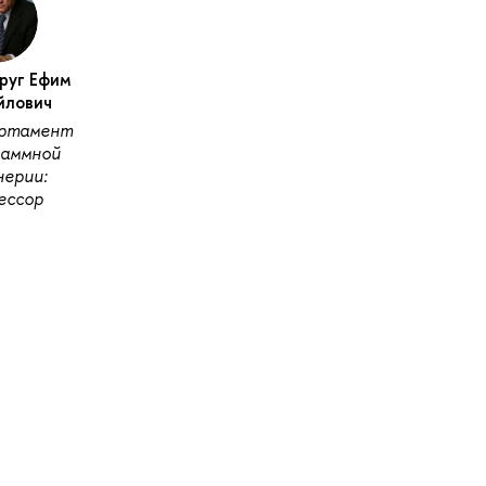
руг Ефим
йлович
ртамент
раммной
ерии:
ессор