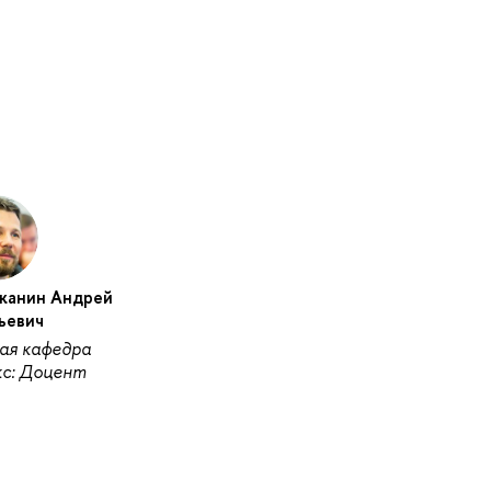
жанин Андрей
ьевич
ая кафедра
с: Доцент