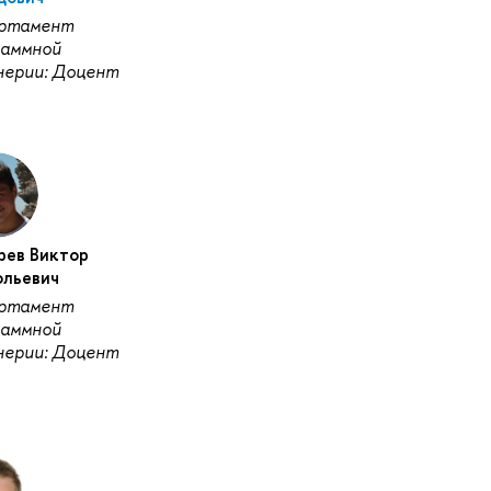
ртамент
раммной
нерии: Доцент
рев Виктор
ольевич
ртамент
раммной
нерии: Доцент