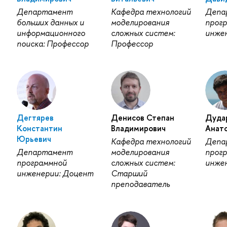
Департамент
Кафедра технологий
Депа
больших данных и
моделирования
прог
информационного
сложных систем:
инже
поиска: Профессор
Профессор
Дегтярев
Денисов Степан
Дуда
Константин
Владимирович
Анат
Юрьевич
Кафедра технологий
Депа
Департамент
моделирования
прог
программной
сложных систем:
инже
инженерии: Доцент
Старший
преподаватель