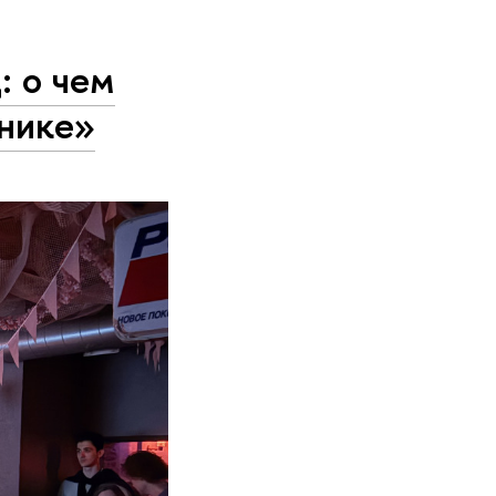
: о чем
снике»