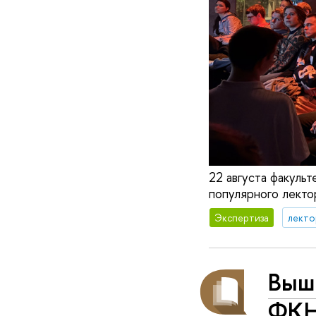
22 августа факуль
популярного лектор
Экспертиза
лекто
Выш
ФКН