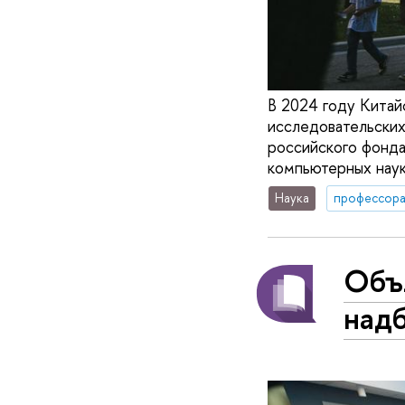
В 2024 году Китай
исследовательских
российского фонда
компьютерных нау
Наука
профессор
Объ
над