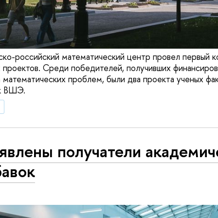
ско-российский математический центр провел первый к
 проектов. Среди победителей, получивших финансиров
 математических проблем, были два проекта ученых фак
к ВШЭ.
а
явлены получатели академич
бавок