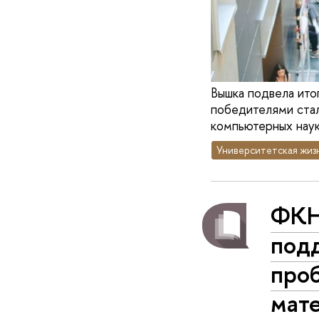
Вышка подвела ито
победителями стал
компьютерных наук
Университетская жиз
ФКН
под
про
мат