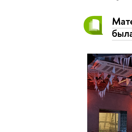
Мате
был