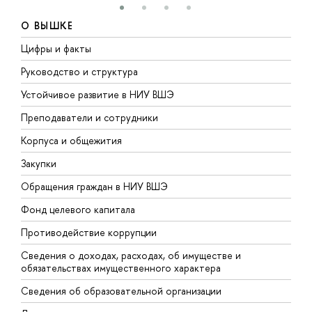
О ВЫШКЕ
Цифры и факты
Л
Руководство и структура
Д
Устойчивое развитие в НИУ ВШЭ
О
Преподаватели и сотрудники
П
Корпуса и общежития
В
Закупки
П
Обращения граждан в НИУ ВШЭ
А
Фонд целевого капитала
Д
Противодействие коррупции
Ц
Сведения о доходах, расходах, об имуществе и
Б
обязательствах имущественного характера
О
Сведения об образовательной организации
О