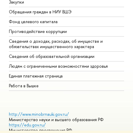
Закупки
П
Обращения граждан в НИУ ВШЭ
А
Фонд целевого капитала
Д
Противодействие коррупции
Ц
Сведения о доходах, расходах, об имуществе и
Б
обязательствах имущественного характера
О
Сведения об образовательной организации
О
Людям с ограниченными возможностями здоровья
Единая платежная страница
Работа в Вышке
http://www.minobrnauki.gov.ru/
Министерство науки и высшего образования РФ
https://edu.gov.ru/
Министерство просвещения РФ