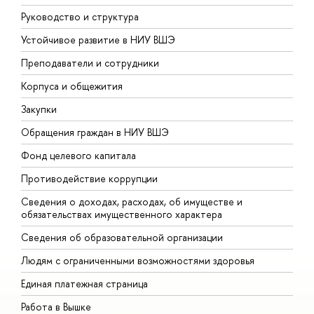
Руководство и структура
Д
Устойчивое развитие в НИУ ВШЭ
О
Преподаватели и сотрудники
П
Корпуса и общежития
В
Закупки
П
Обращения граждан в НИУ ВШЭ
А
Фонд целевого капитала
Д
Противодействие коррупции
Ц
Сведения о доходах, расходах, об имуществе и
Б
обязательствах имущественного характера
О
Сведения об образовательной организации
О
Людям с ограниченными возможностями здоровья
Единая платежная страница
Работа в Вышке