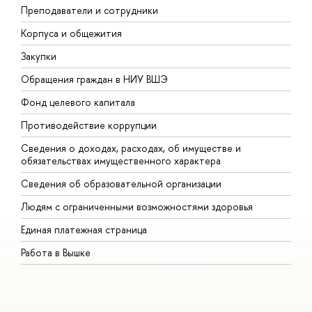
Преподаватели и сотрудники
П
Корпуса и общежития
В
Закупки
П
Обращения граждан в НИУ ВШЭ
А
Фонд целевого капитала
Д
Противодействие коррупции
Ц
Сведения о доходах, расходах, об имуществе и
Б
обязательствах имущественного характера
О
Сведения об образовательной организации
О
Людям с ограниченными возможностями здоровья
Единая платежная страница
Работа в Вышке