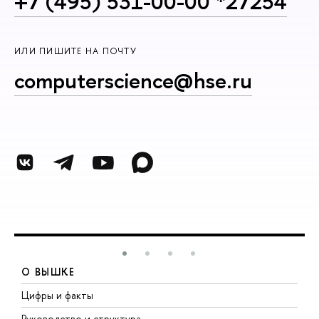
+7 (495) 531-00-00 *27254
ИЛИ ПИШИТЕ НА ПОЧТУ
computerscience@hse.ru
О ВЫШКЕ
Цифры и факты
Л
Руководство и структура
Д