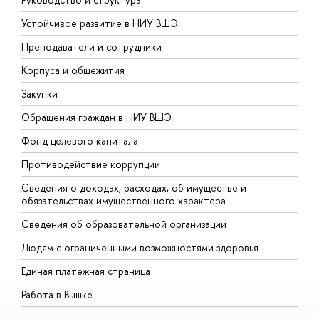
Устойчивое развитие в НИУ ВШЭ
О
Преподаватели и сотрудники
П
Корпуса и общежития
В
Закупки
П
Обращения граждан в НИУ ВШЭ
А
Фонд целевого капитала
Д
Противодействие коррупции
Ц
Сведения о доходах, расходах, об имуществе и
Б
обязательствах имущественного характера
О
Сведения об образовательной организации
О
Людям с ограниченными возможностями здоровья
Единая платежная страница
Работа в Вышке